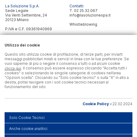
La Soluzione S.p.A.
Contatti
Sede Legale
T.
02 25.32.067
Via Venti Settembre, 24
info@lasoluzionespa.it
20123 Milano
Whistleblowing
P.IVA e C.F. 09361940969
Autorizzazione Ministeriale
Seguici
Definitiva n. 0000518
Utilizzo dei cookie
del 18/11/2025
Questo sito utilizza cookie di profilazione, di terze parti, per inviarti
Capitale sociale i.v. €600.000
messaggi pubblicitari mirati e servizi in linea con le tue preferenze. Se
vuoi saperne di più o negare il consenso a tutti o ad alcuni cookie
. Il consenso può essere espresso cliccando "Accetta tutti i
clicca qui
Le nostre certificazioni
Trasparenza
cookies" o selezionando le singole categorie di cookies nell’area
Parità di Genere
Cookie Policy
"Opzioni scelta". Cliccando su "Solo cookie tecnici" o sulla "X" in alto a
Privacy Policy
destra, potrai navigare con i soli cookie tecnici necessari al
Politica Parità di Genere
funzionamento del sito.
Credits
Cookie Policy
v.22.02.2024
Codice etico
Solo Cookie Tecnici
Modifica scelte cookie
Anche cookie analitici