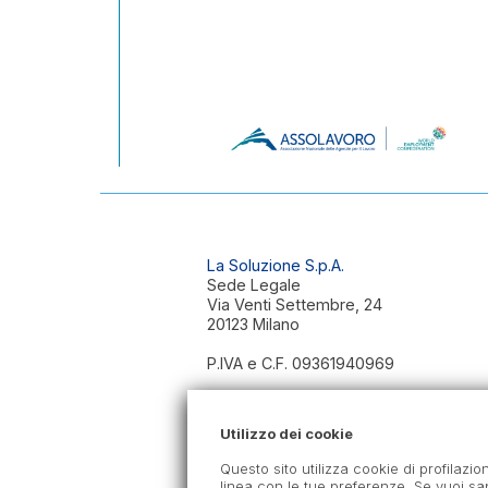
La Soluzione S.p.A.
Sede Legale
Via Venti Settembre, 24
20123 Milano
P.IVA e C.F. 09361940969
Autorizzazione
Ministeriale
Utilizzo dei cookie
Definitiva n. 0000518
del 18/11/2025
Questo sito utilizza cookie di profilazion
linea con le tue preferenze. Se vuoi sa