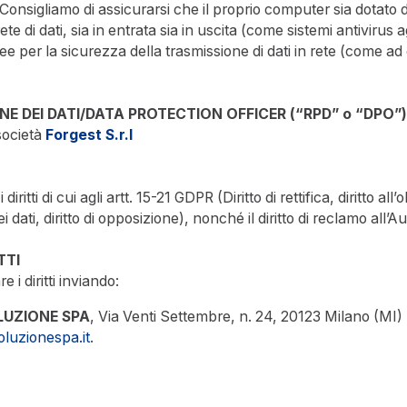
. Consigliamo di assicurarsi che il proprio computer sia dotato d
te di dati, sia in entrata sia in uscita (come sistemi antivirus ag
e per la sicurezza della trasmissione di dati in rete (come ad e
E DEI DATI/DATA PROTECTION OFFICER (“RPD” o “DPO”
società
Forgest S.r.l
ritti di cui agli artt. 15-21 GDPR (Diritto di rettifica, diritto all’ob
ei dati, diritto di opposizione), nonché il diritto di reclamo all’A
TTI
 i diritti inviando:
LUZIONE SPA
, Via Venti Settembre, n. 24, 20123 Milano (MI)
oluzionespa.it
.