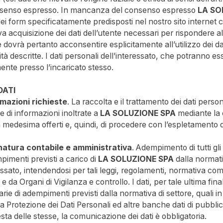
consenso espresso. In mancanza del consenso espresso
LA SO
dei form specificatamente predisposti nel nostro sito internet 
a acquisizione dei dati dell’utente necessari per rispondere all
te dovrà pertanto acconsentire esplicitamente all’utilizzo dei da
lità descritte. I dati personali dell’interessato, che potranno esse
mente presso l’incaricato stesso.
DATI
rmazioni richieste
. La raccolta e il trattamento dei dati perso
te di informazioni inoltrate a
LA SOLUZIONE SPA
mediante la 
la medesima offerti e, quindi, di procedere con l’espletamento de
i natura contabile e amministrativa
. Adempimento di tutti gli
imenti previsti a carico di
LA SOLUZIONE SPA
dalla normativ
eressato, intendendosi per tali leggi, regolamenti, normativa com
e e da Organi di Vigilanza e controllo. I dati, per tale ultima f
ie di adempimenti previsti dalla normativa di settore, quali in
 la Protezione dei Dati Personali ed altre banche dati di pubbl
esta delle stesse, la comunicazione dei dati è obbligatoria.