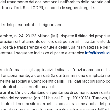
e del trattamento dei dati personali nell’ambito della propria atti
 di cui all’art. 9 del GDPR, secondo le seguenti regole.
dei dati personali che lo riguardano.
tembre, n. 24, 20123 Milano (MI), rispetta il diritto dei propri 
perazioni di trattamento dei loro dati personali. Il trattamento d
 liceità e trasparenza e di tutela della Sua riservatezza e dei Su
tattare il seguente indirizzo di posta elettronica
info@lasoluzi
temi informatici e gli applicativi dedicati al funzionamento del 
funzionamento, alcuni dati (la cui trasmissione è implicita nell
e associati a utenti identificabili. Tra i dati raccolti sono comp
 utenti che si connettono al sito.
’utente.
L’invio volontario e spontaneo di comunicazioni cartace
ta del consenso (art. 111 bis del D.Lgs. 101/2018). Tuttavia, l’
icate del nostro sito internet, in considerazione anche del pos
 (es. dati che rilevano l’origine raziale o etnica ai sensi dell’ar