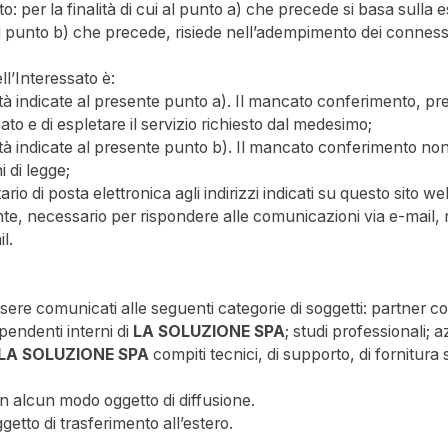
ato: per la finalità di cui al punto a) che precede si basa sull
ui al punto b) che precede, risiede nell’adempimento dei conness
ll’Interessato è:
nalità indicate al presente punto a). Il mancato conferimento, 
sato e di espletare il servizio richiesto dal medesimo;
alità indicate al presente punto b). Il mancato conferimento non 
i di legge;
ntario di posta elettronica agli indirizzi indicati su questo sit
ente, necessario per rispondere alle comunicazioni via e-mail, n
l.
ssere comunicati alle seguenti categorie di soggetti: partner co
pendenti interni di
LA SOLUZIONE SPA
; studi professionali;
LA SOLUZIONE SPA
compiti tecnici, di supporto, di fornitura 
in alcun modo oggetto di diffusione.
getto di trasferimento all’estero.