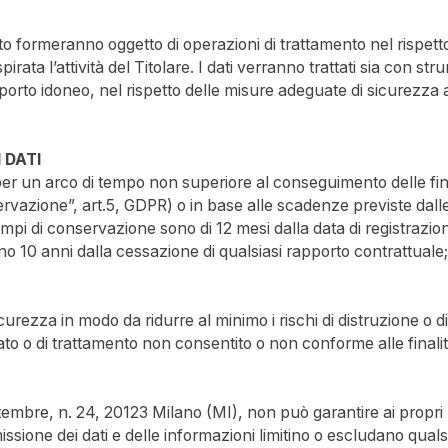
ssato formeranno oggetto di operazioni di trattamento nel rispet
spirata l’attività del Titolare. I dati verranno trattati sia con st
porto idoneo, nel rispetto delle misure adeguate di sicurezza ai s
 DATI
per un arco di tempo non superiore al conseguimento delle final
servazione”, art.5, GDPR) o in base alle scadenze previste dalle
 tempi di conservazione sono di 12 mesi dalla data di registrazion
sono 10 anni dalla cessazione di qualsiasi rapporto contrattuale
urezza in modo da ridurre al minimo i rischi di distruzione o d
ato o di trattamento non consentito o non conforme alle finalit
ttembre, n. 24, 20123 Milano (MI), non può garantire ai propri 
issione dei dati e delle informazioni limitino o escludano quals