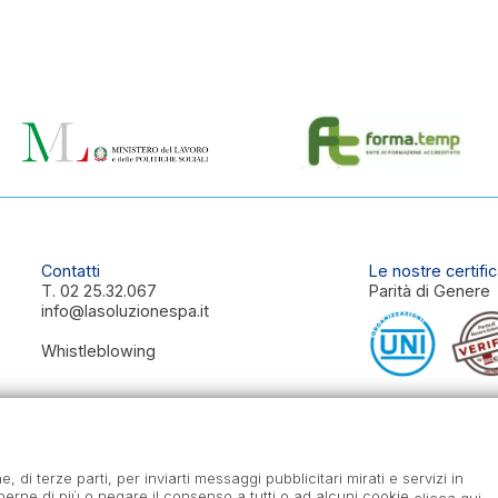
Contatti
Le nostre certific
T.
02 25.32.067
Parità di Genere
info@lasoluzionespa.it
Whistleblowing
Seguici
Codice etico
e, di terze parti, per inviarti messaggi pubblicitari mirati e servizi in
perne di più o negare il consenso a tutti o ad alcuni cookie
.
clicca qui