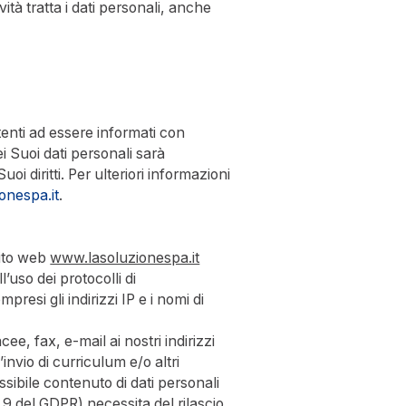
vità tratta i dati personali, anche
utenti ad essere informati con
ei Suoi dati personali sarà
oi diritti. Per ulteriori informazioni
onespa.it
.
sito web
www.lasoluzionespa.it
’uso dei protocolli di
resi gli indirizzi IP e i nomi di
e, fax, e-mail ai nostri indirizzi
invio di curriculum e/o altri
sibile contenuto di dati personali
t. 9 del GDPR) necessita del rilascio