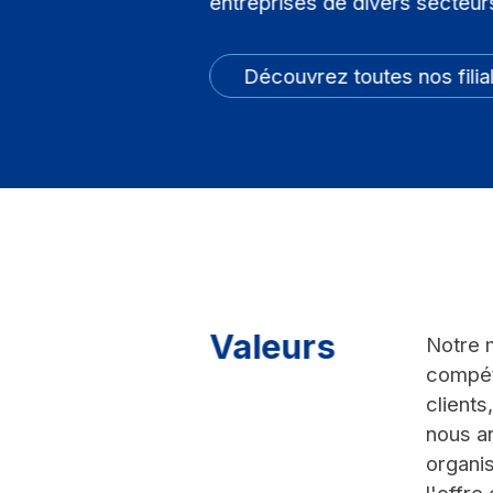
entreprises de divers secteur
Découvrez toutes nos filia
Valeurs
Notre m
compét
clients
nous a
organis