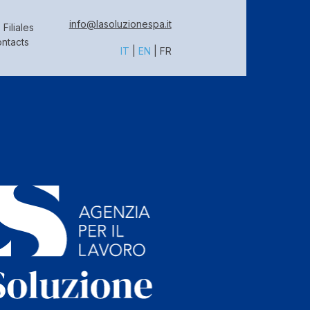
info@lasoluzionespa.it
Filiales
ntacts
IT
|
EN
|
FR