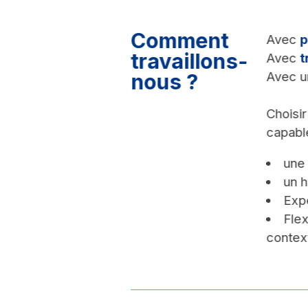
Comment
Avec
p
travaillons-
Avec
t
Avec 
nous ?
Choisi
capable
une 
un h
Exp
Flex
contex