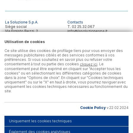
La Soluzione S.p.A.
Contacts
Siège social
T.
02 25.32.067
Via Ergisto Bezzi, 2
info@lasoluzionespa.it
20146 Milan
Whistleblowing
Utilisation de cookies
P.IVA e C.F. 09361940969
Autorizzazione Ministeriale
Ce site utilise des cookies de profilage tiers pour vous envoyer des
n. 0000070 del 26/06/2023
Suivez-nous
messages publicitaires ciblés et des services conformes à vos
Capitale sociale i.v. €600.000
préférences. Si vous souhaitez en savoir plus ou refuser votre
consentement à tout ou partie des cookies
. Le
cliquez ici
consentement peut être exprimé en cliquant sur "Accepter tous les
cookies" ou en sélectionnant les différentes catégories de cookies
dans la zone "Options de choix". En cliquant sur "Cookies techniques
Nos certifications
Transparence
uniquement" ou sur le "X" en haut à droite, vous pourrez naviguer avec
Égalité des Genres
Cookie Policy
uniquement les cookies techniques nécessaires au fonctionnement du
Privacy Policy
site.
Politique de l’égalité des sexes
Credits
Cookie Policy
v.22.02.2024
Uniquement les cookies techniques
Modifier les choix de cookies
Également des cookies analytiques