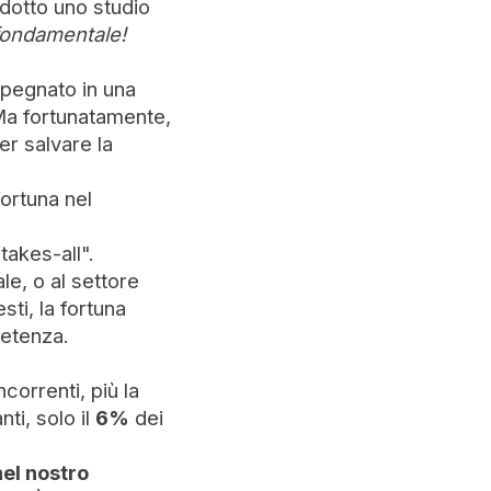
ndotto uno studio
 fondamentale!
mpegnato in una
 Ma fortunatamente,
er salvare la
ortuna nel
takes-all".
le, o al settore
ti, la fortuna
petenza.
orrenti, più la
ti, solo il
6%
dei
nel nostro