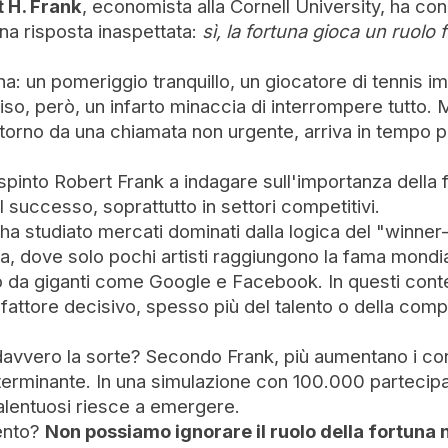
 H. Frank
, economista alla Cornell University, ha co
na risposta inaspettata:
sì, la fortuna gioca un ruolo
a: un pomeriggio tranquillo, un giocatore di tennis i
viso, però, un infarto minaccia di interrompere tutto.
itorno da una chiamata non urgente, arriva in tempo p
pinto Robert Frank a indagare sull'importanza della f
 successo, soprattutto in settori competitivi.
ha studiato mercati dominati dalla logica del "winner-
a, dove solo pochi artisti raggiungono la fama mondia
to da giganti come Google e Facebook. In questi contes
attore decisivo, spesso più del talento o della com
avvero la sorte? Secondo Frank, più aumentano i conc
terminante. In una simulazione con 100.000 partecipan
alentuosi riesce a emergere.
ento?
Non possiamo ignorare il ruolo della fortuna 