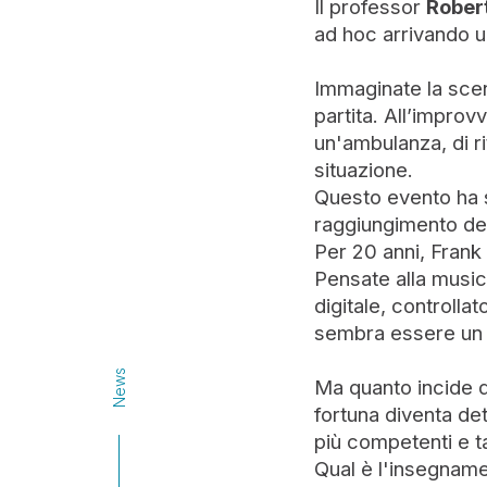
Il professor
Robert
ad hoc arrivando u
Immaginate la scen
partita. All’improv
un'ambulanza, di r
situazione.
Questo evento ha s
raggiungimento del
Per 20 anni, Frank 
Pensate alla music
digitale, controlla
sembra essere un f
News
Ma quanto incide d
fortuna diventa de
più competenti e t
Qual è l'insegnam